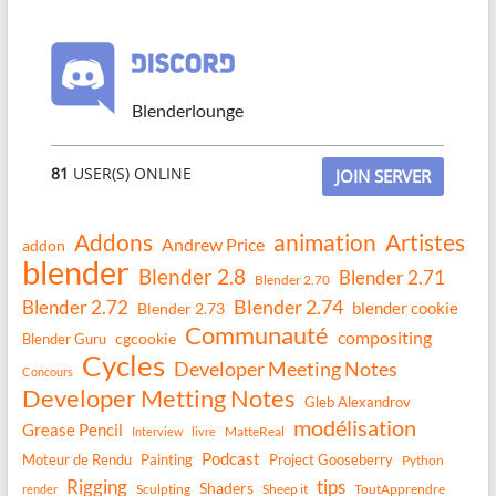
Blenderlounge
81
USER(S) ONLINE
JOIN SERVER
Addons
animation
Artistes
Andrew Price
addon
blender
Blender 2.8
Blender 2.71
Blender 2.70
Blender 2.74
Blender 2.72
blender cookie
Blender 2.73
Communauté
compositing
Blender Guru
cgcookie
Cycles
Developer Meeting Notes
Concours
Developer Metting Notes
Gleb Alexandrov
modélisation
Grease Pencil
MatteReal
Interview
livre
Podcast
Moteur de Rendu
Painting
Project Gooseberry
Python
Rigging
tips
Shaders
Sculpting
Sheep it
ToutApprendre
render