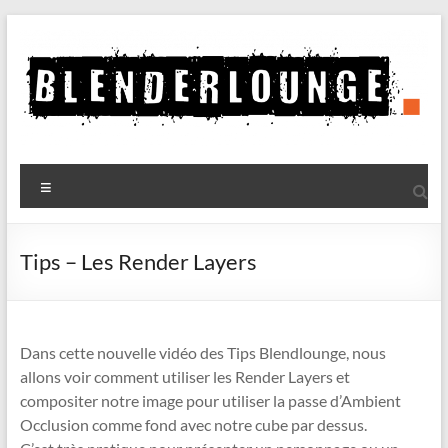
Aller
au
contenu
Blenderlounge
Menu
Le
site
de
Tips – Les Render Layers
news
sur
Blender
Dans cette nouvelle vidéo des Tips Blendlounge, nous
allons voir comment utiliser les Render Layers
et
compositer notre image pour utiliser la passe d’Ambient
Occlusion comme fond avec notre cube par dessus.