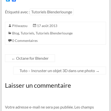
w
a
i
c
t
e
Étiqueté avec :
Tutoriels Blenderlounge
t
b
e
o
r
o
Pitiwazou
17 août 2013
k
Blog
,
Tutoriels
,
Tutoriels Blenderlounge
0 Commentaires
←
Octane for Blender
Tuto – Incruster un objet 3D dans une photo
→
Laisser un commentaire
Votre adresse e-mail ne sera pas publiée.
Les champs