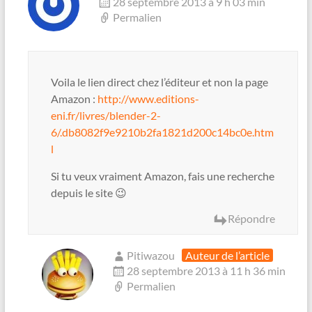
28 septembre 2013 à 9 h 03 min
Permalien
Voila le lien direct chez l’éditeur et non la page
Amazon :
http://www.editions-
eni.fr/livres/blender-2-
6/.db8082f9e9210b2fa1821d200c14bc0e.htm
l
Si tu veux vraiment Amazon, fais une recherche
depuis le site 😉
Répondre
Pitiwazou
Auteur de l’article
28 septembre 2013 à 11 h 36 min
Permalien