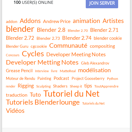
100
USER(S) ONLINE
JOIN SERVER
Addons
animation
Artistes
Andrew Price
addon
blender
Blender 2.8
Blender 2.71
Blender 2.70
Blender 2.74
Blender 2.72
blender cookie
Blender 2.73
Communauté
compositing
Blender Guru
cgcookie
Cycles
Developer Meeting Notes
Concours
Developer Metting Notes
Gleb Alexandrov
modélisation
Grease Pencil
MatteReal
Interview
livre
Podcast
Moteur de Rendu
Painting
Project Gooseberry
Python
Rigging
tips
Shaders
Sculpting
Sheep it
ToutApprendre
render
Tutoriel du Net
Tuto
traduction
Tutoriels Blenderlounge
Tutoriels du Net
Vidéos