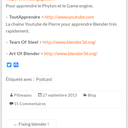
Pour apprendre le Phyton et le Game engine.
–
>
http://www.youtube.com
ToutApprendre
La chaîne Youtube de Pierre pour apprendre Blender très
rapidement.
–
>
http://www.blender3d.org/
Tears Of Steel
–
>
http://www.blender3d.org/
Art Of Blender
T
F
w
a
i
c
t
e
Étiqueté avec :
Podcast
t
b
e
o
r
o
Pitiwazou
27 septembre 2013
Blog
k
15 Commentaires
←
Fixing blender !