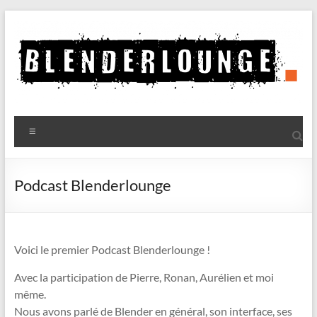
Aller
au
contenu
Blenderlounge
Menu
Le
site
de
Podcast Blenderlounge
news
sur
Blender
Voici le premier Podcast Blenderlounge !
Avec la participation de Pierre, Ronan, Aurélien et moi
même.
Nous avons parlé de Blender en général, son interface, ses