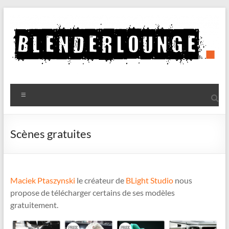
Aller
au
contenu
Blenderlounge
Menu
Le
site
de
Scènes gratuites
news
sur
Blender
Maciek Ptaszynski
le créateur de
BLight Studio
nous
propose de télécharger certains de ses modèles
gratuitement.