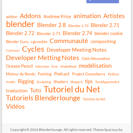
Addons
animation
Artistes
Andrew Price
addon
blender
Blender 2.8
Blender 2.71
Blender 2.70
Blender 2.74
Blender 2.72
blender cookie
Blender 2.73
Communauté
compositing
Blender Guru
cgcookie
Cycles
Developer Meeting Notes
Concours
Developer Metting Notes
Gleb Alexandrov
modélisation
Grease Pencil
MatteReal
Interview
livre
Podcast
Moteur de Rendu
Painting
Project Gooseberry
Python
Rigging
tips
Shaders
Sculpting
Sheep it
ToutApprendre
render
Tutoriel du Net
Tuto
traduction
Tutoriels Blenderlounge
Tutoriels du Net
Vidéos
Copyright © 2026
Blenderlounge
. All rights reserved. Theme
Spacious
by