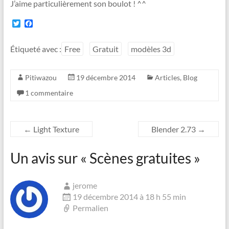
J’aime particulièrement son boulot ! ^^
T
F
w
a
i
c
t
e
Étiqueté avec :
Free
Gratuit
modèles 3d
t
b
e
o
r
o
Pitiwazou
19 décembre 2014
Articles
,
Blog
k
1 commentaire
←
Light Texture
Blender 2.73
→
Un avis sur «
Scènes gratuites
»
jerome
19 décembre 2014 à 18 h 55 min
Permalien