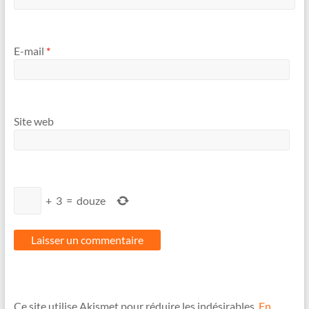
E-mail
*
Site web
+
3
=
douze
Ce site utilise Akismet pour réduire les indésirables.
En