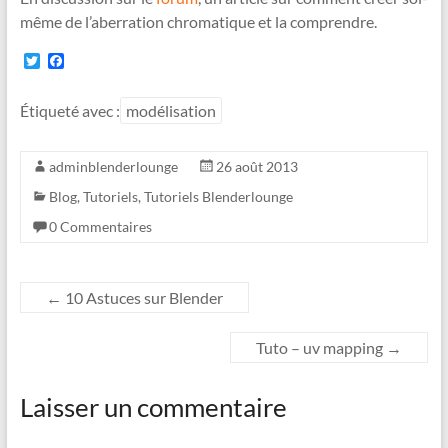
même de l’aberration chromatique et la comprendre.
T
F
w
a
i
c
t
e
Étiqueté avec :
modélisation
t
b
e
o
r
o
adminblenderlounge
26 août 2013
k
Blog
,
Tutoriels
,
Tutoriels Blenderlounge
0 Commentaires
←
10 Astuces sur Blender
Tuto – uv mapping
→
Laisser un commentaire