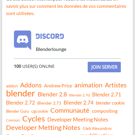
savoir plus sur comment les données de vos commentaires
sont utilisées
.
Blenderlounge
100
USER(S) ONLINE
JOIN SERVER
Addons
animation
Artistes
Andrew Price
addon
blender
Blender 2.8
Blender 2.71
Blender 2.70
Blender 2.74
Blender 2.72
blender cookie
Blender 2.73
Communauté
compositing
Blender Guru
cgcookie
Cycles
Developer Meeting Notes
Concours
Developer Metting Notes
Gleb Alexandrov