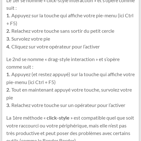
Le 1er se nomme « click-style interaction » et s’opère comme
suit :
Appuyez sur la touche qui affiche votre pie-menu (ici Ctrl
1.
+ F5)
Relachez votre touche sans sortir du petit cercle
2.
Survolez votre pie
3.
Cliquez sur votre opérateur pour l’activer
4.
Le 2nd se nomme « drag-style interaction » et s’opère
comme suit :
Appuyez (et restez appuyé) sur la touche qui affiche votre
1.
pie-menu (ici Ctrl + F5)
Tout en maintenant appuyé votre touche, survolez votre
2.
pie
Relachez votre touche sur un opérateur pour l’activer
3.
La 1ère méthode «
» est compatible quel que soit
click-style
votre raccourci ou votre périphérique, mais elle n’est pas
très productive et peut poser des problèmes avec certains
outils (comme le Render Border)