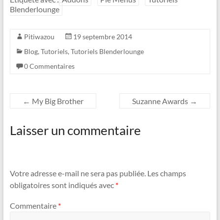
t
b
Blenderlounge
e
o
r
o
k
Pitiwazou
19 septembre 2014
Blog
,
Tutoriels
,
Tutoriels Blenderlounge
0 Commentaires
←
My Big Brother
Suzanne Awards
→
Laisser un commentaire
Votre adresse e-mail ne sera pas publiée.
Les champs
obligatoires sont indiqués avec
*
Commentaire
*