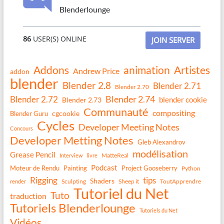
Blenderlounge
86
USER(S) ONLINE
JOIN SERVER
Addons
animation
Artistes
Andrew Price
addon
blender
Blender 2.8
Blender 2.71
Blender 2.70
Blender 2.74
Blender 2.72
blender cookie
Blender 2.73
Communauté
compositing
Blender Guru
cgcookie
Cycles
Developer Meeting Notes
Concours
Developer Metting Notes
Gleb Alexandrov
modélisation
Grease Pencil
MatteReal
Interview
livre
Podcast
Moteur de Rendu
Painting
Project Gooseberry
Python
Rigging
tips
Shaders
Sculpting
Sheep it
ToutApprendre
render
Tutoriel du Net
Tuto
traduction
Tutoriels Blenderlounge
Tutoriels du Net
Vidéos