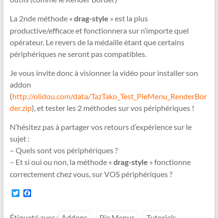
La 2nde méthode «
» est la plus
drag-style
productive/efficace et fonctionnera sur n’importe quel
opérateur. Le revers de la médaille étant que certains
périphériques ne seront pas compatibles.
Je vous invite donc à visionner la vidéo pour installer son
addon
(
http://olidou.com/data/TazTako_Test_PieMenu_RenderBor
der.zip
), et tester les 2 méthodes sur vos périphériques !
N’hésitez pas à partager vos retours d’expérience sur le
sujet :
– Quels sont vos périphériques ?
– Et si oui ou non, la méthode «
» fonctionne
drag-style
correctement chez vous, sur VOS périphériques ?
T
F
w
a
i
c
t
e
Étiqueté avec :
Addons
Pie Menus
Tutoriels