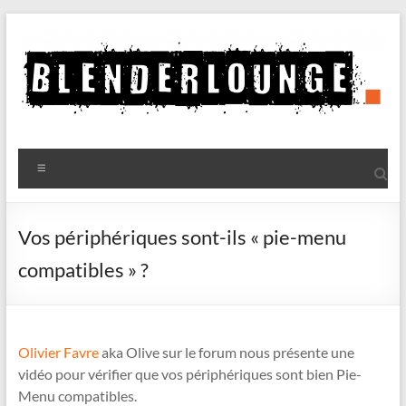
Aller
au
contenu
Blenderlounge
Menu
Le
site
de
Vos périphériques sont-ils « pie-menu
news
compatibles » ?
sur
Blender
Olivier Favre
aka Olive sur le forum nous présente une
vidéo pour vérifier que vos périphériques sont bien Pie-
Menu compatibles.