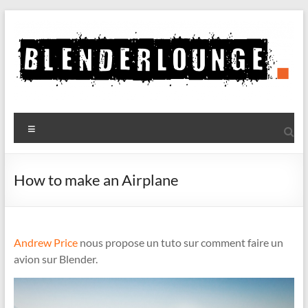
Aller
au
contenu
Blenderlounge
Menu
Le
site
de
How to make an Airplane
news
sur
Blender
Andrew Price
nous propose un tuto sur comment faire un
avion sur Blender.