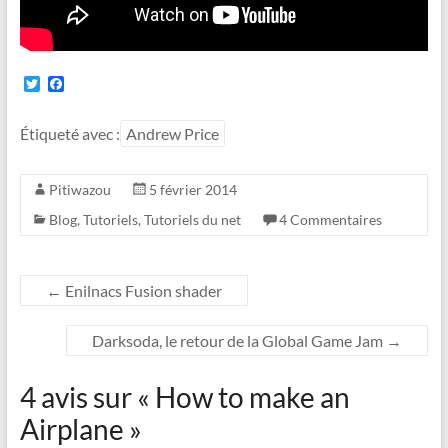
T
F
w
a
i
c
t
e
Étiqueté avec :
Andrew Price
t
b
e
o
r
o
Pitiwazou
5 février 2014
k
Blog
,
Tutoriels
,
Tutoriels du net
4 Commentaires
←
Enilnacs Fusion shader
Darksoda, le retour de la Global Game Jam
→
4 avis sur «
How to make an
Airplane
»