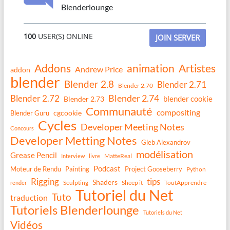
Blenderlounge
100
USER(S) ONLINE
JOIN SERVER
Addons
animation
Artistes
Andrew Price
addon
blender
Blender 2.8
Blender 2.71
Blender 2.70
Blender 2.74
Blender 2.72
blender cookie
Blender 2.73
Communauté
compositing
Blender Guru
cgcookie
Cycles
Developer Meeting Notes
Concours
Developer Metting Notes
Gleb Alexandrov
modélisation
Grease Pencil
MatteReal
Interview
livre
Podcast
Moteur de Rendu
Painting
Project Gooseberry
Python
Rigging
tips
Shaders
Sculpting
Sheep it
ToutApprendre
render
Tutoriel du Net
Tuto
traduction
Tutoriels Blenderlounge
Tutoriels du Net
Vidéos