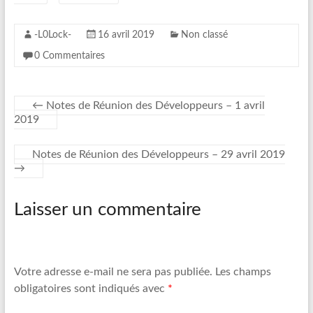
e
o
r
o
k
-L0Lock-
16 avril 2019
Non classé
0 Commentaires
←
Notes de Réunion des Développeurs – 1 avril
2019
Notes de Réunion des Développeurs – 29 avril 2019
→
Laisser un commentaire
Votre adresse e-mail ne sera pas publiée.
Les champs
obligatoires sont indiqués avec
*