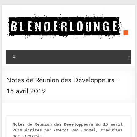
Aller
au
contenu
Blenderlounge
Menu
Le
site
de
Notes de Réunion des Développeurs –
news
15 avril 2019
sur
Blender
Notes de Réunion des Développeurs du 15 avril 
2019
 écrites par 
Brecht Van Lommel
, traduites 
par 
-L0Lock-
.