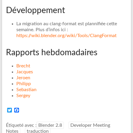
Développement
La migration au clang-format est plannifiée cette
semaine. Plus d’infos ici :
https://wiki.blender.org/wiki/Tools/ClangFormat
Rapports hebdomadaires
Brecht
Jacques
Jeroen
Philipp
Sebastian
Sergey
T
F
w
a
i
c
t
e
Étiqueté avec :
Blender 2.8
Developer Meeting
t
b
Notes
traduction