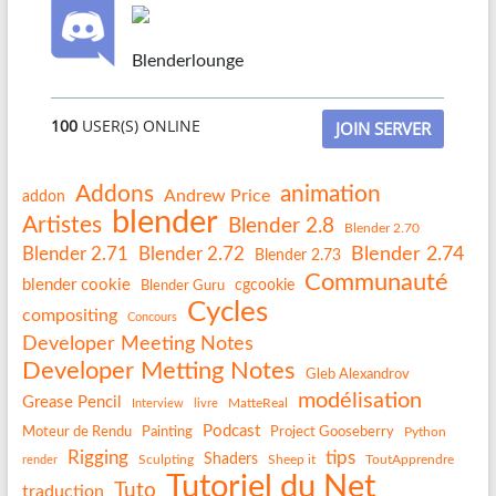
Blenderlounge
100
USER(S) ONLINE
JOIN SERVER
Addons
animation
Andrew Price
addon
blender
Artistes
Blender 2.8
Blender 2.70
Blender 2.74
Blender 2.71
Blender 2.72
Blender 2.73
Communauté
blender cookie
Blender Guru
cgcookie
Cycles
compositing
Concours
Developer Meeting Notes
Developer Metting Notes
Gleb Alexandrov
modélisation
Grease Pencil
MatteReal
Interview
livre
Podcast
Painting
Project Gooseberry
Moteur de Rendu
Python
Rigging
tips
Shaders
Sculpting
Sheep it
ToutApprendre
render
Tutoriel du Net
Tuto
traduction