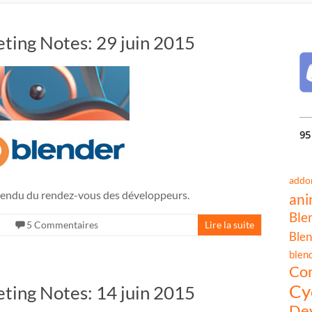
ting Notes: 29 juin 2015
95
addo
ndu du rendez-vous des développeurs.
ani
Ble
5 Commentaires
Lire la suite
Blen
blen
Co
Cy
ting Notes: 14 juin 2015
Dev