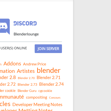
Blenderlounge
USER(S) ONLINE
JOIN SERVER
Addons
Andrew Price
n
blender
mation
Artistes
nder 2.8
Blender 2.71
Blender 2.70
Blender 2.74
der 2.72
Blender 2.73
der cookie
Blender Guru
cgcookie
mmunauté
compositing
Concours
cles
Developer Meeting Notes
eloper Metting Notes