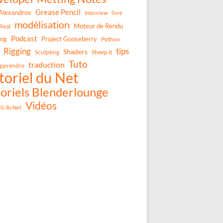
Grease Pencil
Alexandrov
Interview
livre
modélisation
Moteur de Rendu
Real
Podcast
ing
Project Gooseberry
Python
Rigging
tips
Shaders
Sculpting
Sheep it
Tuto
traduction
pprendre
toriel du Net
oriels Blenderlounge
Vidéos
els du Net